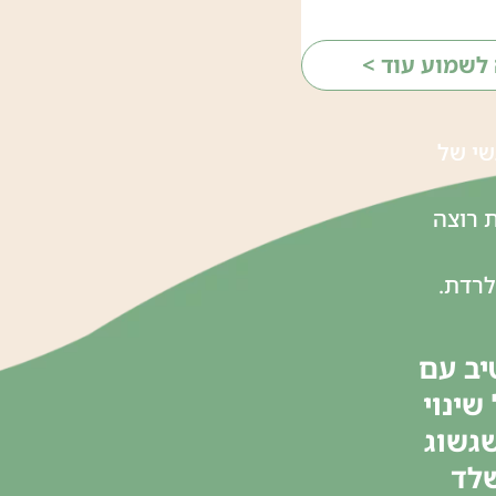
 לשמוע עוד >
שי של
 רוצה
לרדת.
יב עם
שינוי
שגשוג
שלד