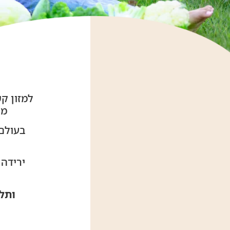
למזון ק
מו
בעולם 
ירידה 
ותל