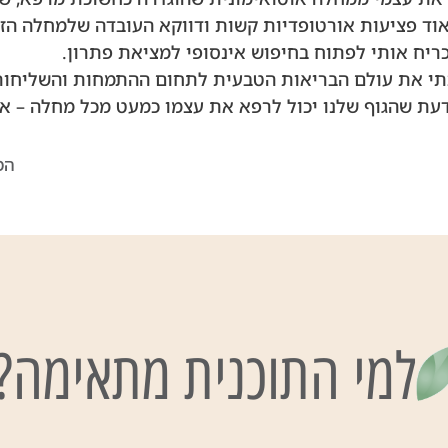
וד פציעות אורטופדיות קשות ודווקא העובדה שלמחלה הזו
ריח אותי לפתוח בחיפוש אינסופי למציאת פתרון.
י את עולם הבריאות הטבעית לתחום ההתמחות והשליחות 
דעת שהגוף שלנו יכול לרפא את עצמו כמעט מכל מחלה – אב
המ
תי, כללו מצד אחד הגעה לשיאים גבוהים והתמודדויות עם 
ותיות שחייבו מאבק, לצד חקר פנימי יסודי ושנים של לימוד
המנטליות, ההתנהגות האנושית, הספורט והמיניות.
ה בטיפול באכילה רגשית ואימפולסיבית, מטפלת בהתמכרות
ויועצת תזונה מוסמכת. בעלת שני תארים אקדמיים במדעי
מגיעה משורשים עמוקים בתחום הספורט התחרותי. אבל ת
למי התוכנית מתאימה?
 יצירת שינוי התנהגותי באנשים. טרנספורמציה. התפכחות.
יע משלל מקורות אשר חיוניים כל אחד בנפרד, אולם חיוני
חדיו ומשלבים עולמות של תזונה (לימודים והסמכה כיועצת
של ד״ר גיל יוסף-שחר), התנהגות אנושית (תואר ראשון ב