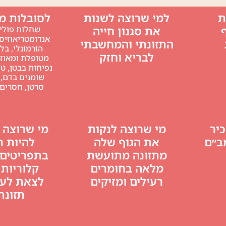
ון מנטלי – תודעתי (לימודי אימון מנטלי בהכשרת המאמני
ת
למי שרוצה לשנות
לסובלות מ
רשים עמוקים בעולם הספורט המקצועי באחד מענפי הספור
את סגנון חייה
שחלות פוליצ
אנדומטריאוזיס,
ת מכשירים).
התזונתי והמחשבתי
הורמונלי, בל
לבריא וחזק
מטופלת ומאוזנ
היום, אחרי שחזרתי לספורט לאחר הפסקה 
נפיחות בבטן, טי
פנימה, אני יודעת שכל אחת יכולה לייצר שינוי אמיתי פני
שומנים בדם,
סרטן, חסרים 
, להביא את היכולות שלה לקצה, ולהגיע לכל הישג וכל מט
 השמש של עצמך מבלי להיות תלויה בדבר״.
יר
מי שרוצה לנקות
מי שרוצה 
ב״ם
את הגוף שלה
להיות ת
מתזונה מתועשת
בתפריטים 
מלאה בחומרים
קלוריות 
רעילים ומזיקים
לצאת לע
תזונת