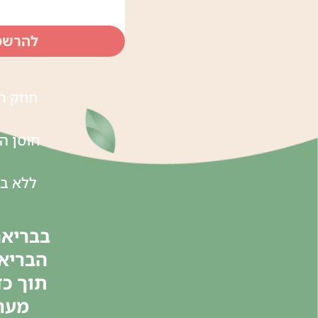
להרשמ
חוזק ה
חוסן ה
ללא בנ
בבריאה
הבריאו
תוך כד
מערכ