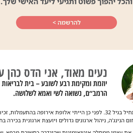
והכל יהפוך פשוט ותגיעי ליעד האישי שלך.
להרשמה >
נעים מאוד, אני הדס כהן ע
יוזמת ומקימת רבע לשובע – בית לבריאות ור
הרמב״ם, נשואה לשי ואמא לשלושה.
הסיפור שלי מתחיל בגיל 32. לפני כן הייתי אלופת אירופה בהתעמלות,
 הנינג'ה, ניהול ארגונים גדולים ויועצת ארגונית בכירה בח
את עצמי ממחלה אוטואימונית שהוגדרה כחשוכת מרפא, ש