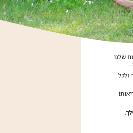
ח שלנו
.
 ולכל
יאות!
ך.