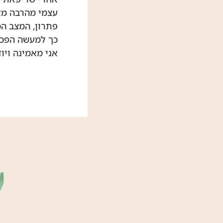
עצמי מהרבה מא
פתרון, המצב הכ
כך למעשה הפכת
אני מאמינה ויו
להפריע לו.
ההתנסויות שעבר
שני בעיות בריא
בתחום התזונה, 
כיום אני מתמח
מאמנת מנטלית 
ומנהל עסקים. 
העיקרי שלי הוא
הידע שצברתי מג
כשהם מתמזגים י
הרמב״ם במכללה 